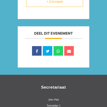
+ iCal export
DEEL DIT EVENEMENT
Secretariaat
John Piek
Torenakker 1