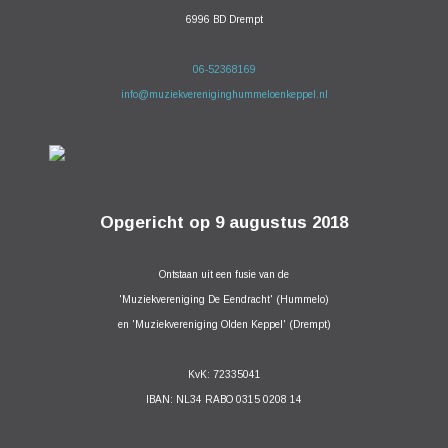
6996 BD Drempt
06-52368169
info@muziekvereniginghummeloenkeppel.nl
Opgericht op 9 augustus 2018
Ontstaan uit een fusie van de
'Muziekvereniging De Eendracht' (Hummelo)
en 'Muziekvereniging Olden Keppel' (Drempt)
KvK: 72335041
IBAN: NL34 RABO 0315 0208 14