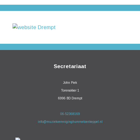
Secretariaat
John Piek
Torenakker 1
6996 BD Drempt
06-52368169
info@muziekvereniginghummeloenkeppel.nl