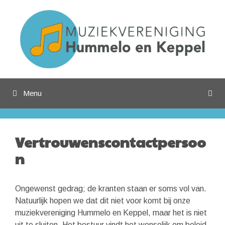
Ga
naar
de
inhoud
Menu
Vertrouwenscontactpersoo
n
Ongewenst gedrag; de kranten staan er soms vol van.
Natuurlijk hopen we dat dit niet voor komt bij onze
muziekvereniging Hummelo en Keppel, maar het is niet
uit te sluiten. Het bestuur vindt het wenselijk om beleid