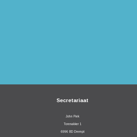
Secretariaat
John Piek
Torenakker 1
6996 BD Drempt