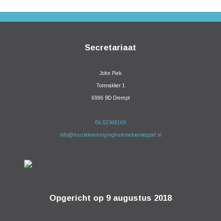
Secretariaat
John Piek
Torenakker 1
6996 BD Drempt
06-52368169
info@muziekvereniginghummeloenkeppel.nl
Opgericht op 9 augustus 2018